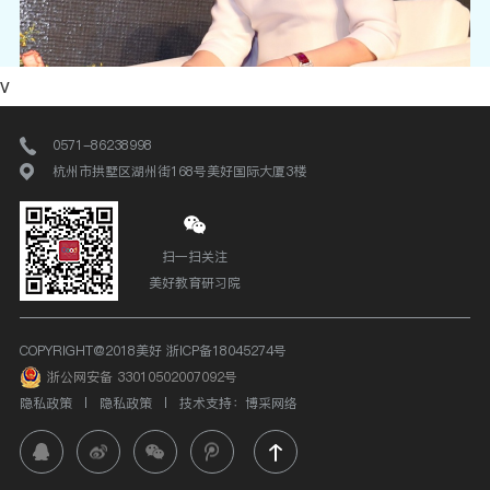
v
0571-86238998
杭州市拱墅区湖州街168号美好国际大厦3楼
扫一扫关注
美好教育研习院
COPYRIGHT@2018美好
浙ICP备18045274号
陶椿
浙公网安备 33010502007092号
隐私政策
隐私政策
技术支持：博采网络