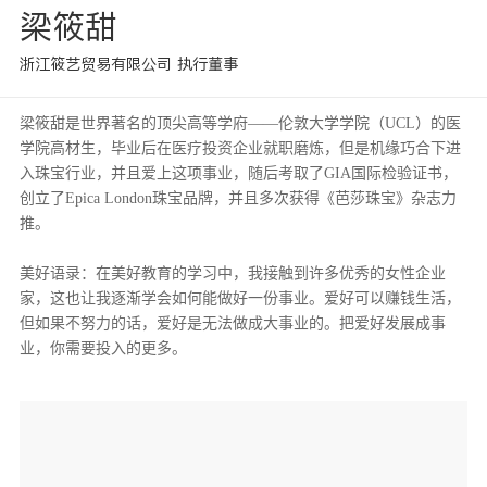
梁筱甜
浙江筱艺贸易有限公司 执行董事
梁筱甜是世界著名的顶尖高等学府——伦敦大学学院（UCL）的
医
学院高材生，
毕业后
在
医疗投资企业
就职磨炼，
但是
机缘巧合下
进
入
珠宝行业，并且爱上这项事业，随后
考取
了
GIA国际检验证书，
创立了Epica London珠宝品牌，并且
多次获得
《芭莎珠宝》杂志力
推。
美好语录
：
在美好教育的学习中，我接触到许多优秀的女性企业
家，这也让我逐渐学会如何能做好一份事业。
爱好可以赚钱生活，
但如果不努力的话，爱好是无法做成大事业的。
把爱好发展成事
业，你需要投入的更多。