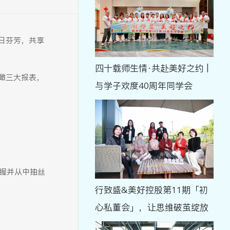
日芬芳，共享
四十载师生情·共赴美好之约 |
瞰三大报表，
与学子欢度40周年同学会
把握并从中抽丝
行致盛&美好控股第11期「初
心私董会」，让思维破茧绽放