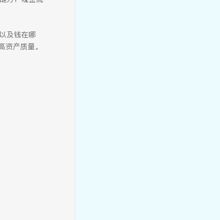
来以及钱在哪
高资产质量。
初心私董会，一场推心置腹的
初心探讨与智慧共鸣
从经济波动中寻找未来趋势，