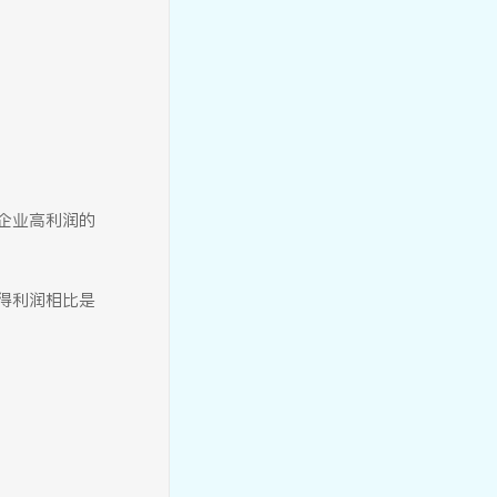
把握家庭资产配置的重要时机
企业高利润的
美好家族香飘飘参访之旅，深
度体验冲泡奶茶行业龙头企业
得利润相比是
的魅力