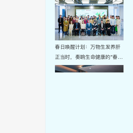
春日唤醒计划：万物生发养肝
正当时，奏响生命健康的"春之
曲"
【美好生日party】：一期一会
· 生辰春宴