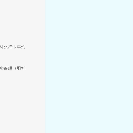
找寻你的人生之履——身着怡
对比行业平均
人华服，在Sky One共享云端
下午茶
构管理（即抓