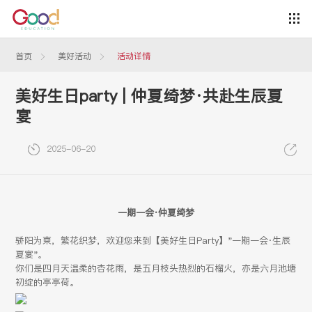
首页
美好活动
活动详情
美好生日party | 仲夏绮梦·共赴生辰夏
宴
2025-06-20
一期一会·仲夏绮梦
骄阳为柬，繁花织梦，欢迎您来到【美好生日Party】"一期一会·生辰
夏宴"。
你们是四月天温柔的杏花雨，是五月枝头热烈的石榴火，亦是六月池塘
初绽的亭亭荷。