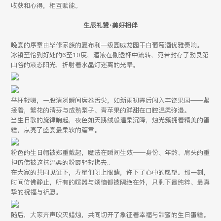
收获和心得，相互赋能。
生辰礼赞·美好相伴
晚宴的序章由毕修家族的夏布利一级园威龙园干白葡萄酒优雅奏响。
冰镇至恰到好处的6至10度，酒液在剔透杯中流转，宛若封存了勃艮第
山谷的液态阳光，折射着水晶灯迷离的光晕。
举杯轻啜，一股清冽瞬间席卷舌尖，如新雨初霁后闯入丰饶果园——紧
接着，繁花的清芬与成熟梨子、青苹果的鲜甜在口腔温柔弥漫。
当生日歌的旋律响起，夜色如天鹅绒般温柔沉降，烛光簇拥着精美的蛋
糕，点亮了盛宴最柔软的篇章。
粉色的生日帽被郑重戴起，魔法在瞬间生效——身份、年龄、肩头的重
担仿佛被这抹温柔的粉霞轻轻拂去。
在大家的共同见证下，寿星们闭上眼睛，许下了心中的愿望。那一刻，
时间仿佛静止，所有的喧嚣与烦恼都被隔绝在外，只剩下最纯粹、最真
挚的祝福与祈愿。
随后，大家齐声吹灭蜡烛，共同切开了象征着幸福与甜蜜的生日蛋糕。