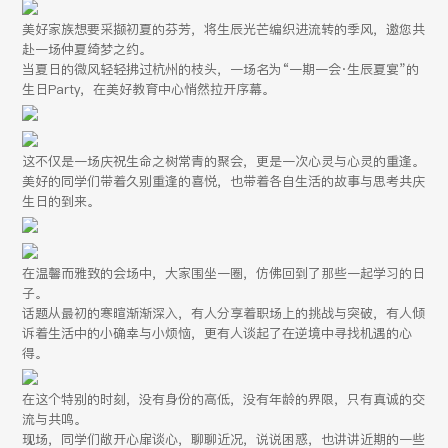
美好家族想要采撷初夏的芬芳，将生辰光芒编织进流转的季风，邀您共
赴一场仲夏绮梦之约。
当夏日的微风轻轻拂过杭州的枝头，一场名为“一期一会·生辰夏宴”的
生日Party，在美好教育中心悄然拉开序幕。
这不仅是一场庆祝生命之树常青的聚会，更是一次心灵与心灵的重逢。
美好的同学们带着久别重逢的喜悦，也带着各自生活的故事与思考共庆
生日的到来。
在温馨而雅致的会场中，大家围坐一圈，仿佛回到了那些一起学习的日
子。
话题从最初的寒暄渐渐深入，有人分享着职场上的挑战与突破，有人倾
诉着生活中的小确幸与小烦恼，更有人谈起了在逆境中寻找机遇的心
得。
在这个特别的时刻，没有身份的高低，没有年龄的界限，只有真诚的交
流与共鸣。
现场，同学们敞开心扉谈心，聊聊近况，说说困惑，也讲讲近期的一些