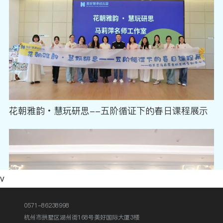
花朝雅韵・慧玩研思--五阶循证下的春日课程展示
v
0571-86238998
杭州市拱墅区湖州街168号美好国际大厦3楼