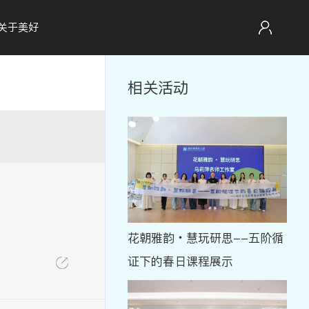
关于美好
相关活动
花朝雅韵・慧玩研思--五阶循
证下的春日课程展示