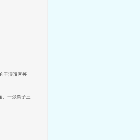
【慧智教师】陈小燕：以陪伴
为笔，以安全为盾，织就童真
成长图景
的干湿适宜等
【慧智教师】戚菊芬：平凡日
常里的成长力量
角，一张桌子三