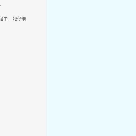
。
程中，她仔细
慧智教师 | 名师领航促均衡 教
学共研助成长
【慧智教师】陈晓荣：慢守幼
教，时光里的自然成长