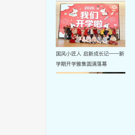
国风小匠人 启新成长记——新
学期开学雅集圆满落幕
岁启新元 稚语传福——美好慧