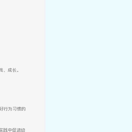
慧玩课程 | 制“皂”快乐——无
患子的奇妙邂逅
戏、成长。
好行为习惯的
【慧智教师】周晓曼：让童年
在无界探索中自然生长
实践中促进幼