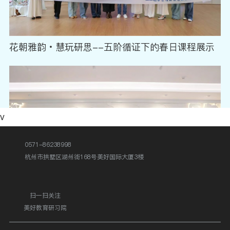
花朝雅韵・慧玩研思--五阶循证下的春日课程展示
v
0571-86238998
杭州市拱墅区湖州街168号美好国际大厦3楼
扫一扫关注
美好教育研习院
慧美儿童 | 幼小衔接——小学初体验，解锁成长新旅