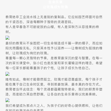
生命乐章
让玫瑰成为玫瑰
教育绝非工业流水线上无差别的复制品。它应如园艺师面对自然
的千姿百态，深谙每颗种子独特的灵魂密码。
有人是早春急不可耐绽放的山樱，有人是深秋方从容挂果的柿
树。
最好的教育从不妄图把一切生命锻造成千篇一律的模子，而应如
阳光雨露般无私，只按其本性予以滋养——让橡树成为挺拔的橡
树，让玫瑰成为绚烂的玫瑰。
尊重每一颗心灵独特的节奏，是教育最深沉的爱与智慧。在每一
次的家长课堂中，张小红也是反复和家长灌输这样的理念，希望
每一位家长都能尊重孩子的个性，让孩子成长为他自己。
唯有如此，橡树才能傲然挺立，玫瑰才能恣意盛放，每个孩子才
能在属于自己生命时区里，寻到那最饱满、最本真的存在方式。
教育者当怀此信念：每个灵魂都蕴藏独特使命，我们的职责非塑
造，而是助力其自然舒展，让各自的生命乐章得以完美奏响。
我们希望成为那点火之人，为孩子们的好奇心提供燃料，让他们
在知识的海洋中自由遨游。