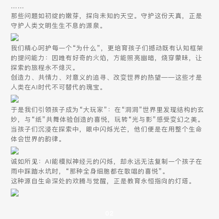
……
那些问题如初绽的嫩芽，探向未知的天空。守护这份天真，正是
守护人类文明生生不息的源泉。
我们精心呵护每一个“为什么”，更培育孩子们撼动既有认知框架
的提问能力：因唯有好奇的火焰，方能照亮幽暗，烧穿蒙昧，让
探索的旅程永不熄灭。
创造力、共情力、对意义的追寻、改变世界的热望——这些才是
人类在AI时代不可替代的瑰宝。
于是我们引领孩子成为“大玩家”：在“洞洞”世界里发现结构的玄
妙，与“纸”共舞体验创造的喜悦，玩转“光与影”感受变幻之美。
当孩子们沉浸在探索中，眼中闪烁光芒，他们便是在用整个生命
体会世界的韵律。
诚如所见：AI能模拟神经元的闪烁，却永远无法复制一个孩子在
雨中踩踏水坑时，“那种全身细胞都在歌唱的喜悦”。
这种源自生命深处的欢腾与觉醒，正是教育永恒指向的灯塔。
02