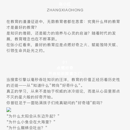
张小红
ZHANGXIAOHONG
在教育的漫漫征途中，无数教育者都在思索：究竟什么样的教育
才是最好的教育？
是知识的堆砌，还是能力的培养与心灵的启迪？随着时代的发
展，教育理念也在不断革新。
在张小红看来，最好的教育应是点燃好奇之火、赋能独特天赋、
引领生命共赴光之约。
01
点燃好奇
开启知识探索之门
当搜索引擎以毫秒吞吐知识的汪洋，教育的价值正经历着历史性
的迁徙——从“知道什么”转向“好奇什么”。
真正的学习，从来不是始于权威的冰冷结论，而是从心田里那点
不灭的星火般的好奇开始。
你曾驻足于一面贴满孩子们纯真疑问的“好奇墙”前吗？
“为什么太阳会从东边升起？”
“为什么小鱼会在大海里？”
“为什么蜘蛛会吐丝？”