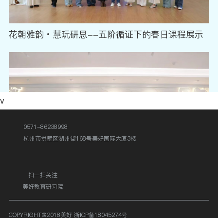
花朝雅韵・慧玩研思--五阶循证下的春日课程展示
v
0571-86238998
杭州市拱墅区湖州街168号美好国际大厦3楼
扫一扫关注
美好教育研习院
慧美儿童 | 幼小衔接——小学初体验，解锁成长新旅
程
COPYRIGHT@2018美好
浙ICP备18045274号