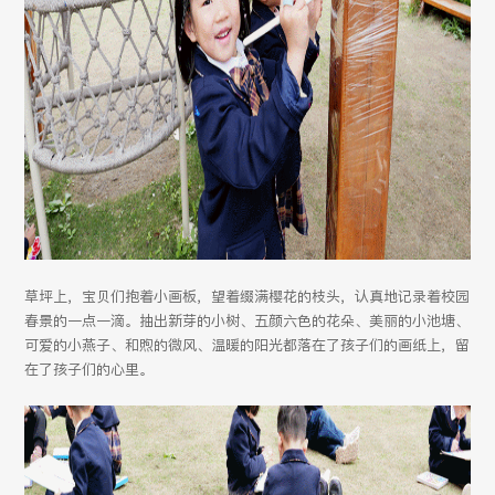
草坪上，宝贝们抱着小画板，望着缀满樱花的枝头，认真地记录着校园
春景的一点一滴。抽出新芽的小树、五颜六色的花朵、美丽的小池塘、
可爱的小燕子、和煦的微风、温暖的阳光都落在了孩子们的画纸上，留
在了孩子们的心里。