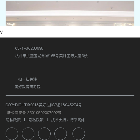
v
0571-86238998
杭州市拱墅区湖州街168号美好国际大厦3楼
扫一扫关注
美好教育研习院
慧美儿童 | 幼小衔接——小学初体验，解锁成长新旅
程
COPYRIGHT@2018美好
浙ICP备18045274号
浙公网安备 33010502007092号
隐私政策
隐私政策
技术支持：博采网络