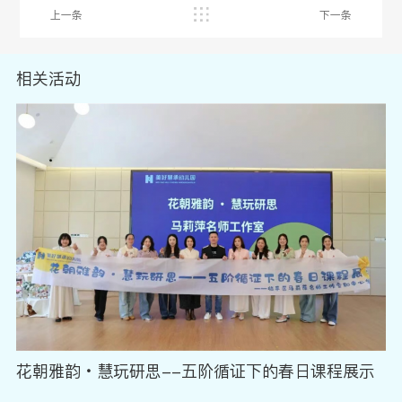
上一条
下一条
相关活动
花朝雅韵・慧玩研思--五阶循证下的春日课程展示