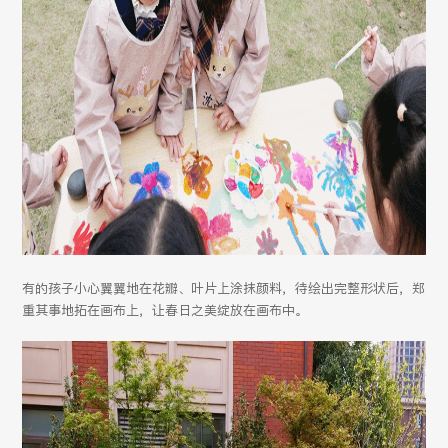
有的孩子小心翼翼地在花瓣、叶片上涂抹颜料，待绘出完整形状后，郑
重其事地拓在画布上，让春日之美绽放在画布中。