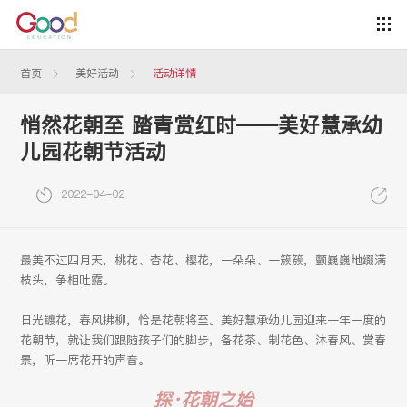
首页
美好活动
活动详情
悄然花朝至 踏青赏红时——美好慧承幼
儿园花朝节活动
2022-04-02
最美不过四月天，桃花、杏花、樱花，一朵朵、一簇簇，颤巍巍地缀满
枝头，争相吐露。
日光镀花，春风拂柳，恰是花朝将至。美好慧承幼儿园迎来一年一度的
花朝节，就让我们跟随孩子们的脚步，备花茶、制花色、沐春风、赏春
景，听一席花开的声音。
探·花朝之始