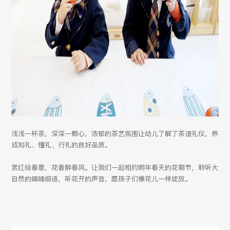
浅浅一杯茶，深深一颗心，浓郁的茶艺氛围让幼儿了解了茶道礼仪，养
成知礼、懂礼、行礼的良好品质。
赏红绘春意，花香醉春风。让我们一起相约明年春天的花朝节，聆听大
自然的喃喃细语，听花开的声音，愿孩子们像花儿一样绽放。