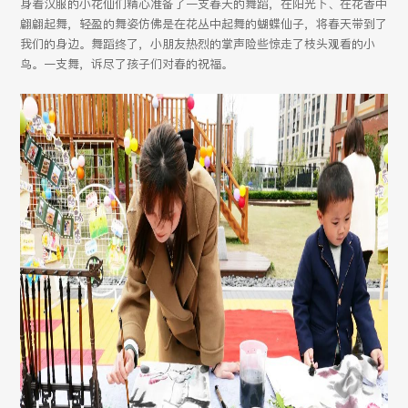
身着汉服的小花仙们精心准备了一支春天的舞蹈，在阳光下、在花香中
翩翩起舞，轻盈的舞姿仿佛是在花丛中起舞的蝴蝶仙子，将春天带到了
我们的身边。舞蹈终了，小朋友热烈的掌声险些惊走了枝头观看的小
鸟。一支舞，诉尽了孩子们对春的祝福。