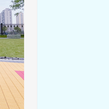
【慧智教师】陈小燕：以陪伴
为笔，以安全为盾，织就童真
成长图景
【慧智教师】戚菊芬：平凡日
常里的成长力量