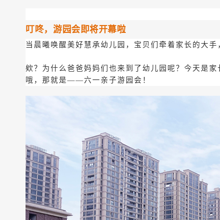
叮咚，游园会即将开幕啦
当晨曦唤醒美好慧承幼儿园，宝贝们牵着家长的大手
欸？为什么爸爸妈妈们也来到了幼儿园呢？今天是家
哦，那就是——六一亲子游园会！