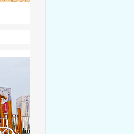
项目赋能 玩学共生——浙江省
汪劲秋及马莉萍名师网络工作
室研修活动
角色奇遇启新章，艺韵雅趣贺
元辰——美好慧承幼儿园元旦
迎新活动