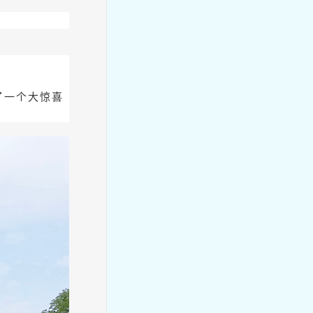
承幼儿园马年新春特辑
了一个大惊喜
慧智教师 | 美好慧承幼儿园年
度荣誉盘点