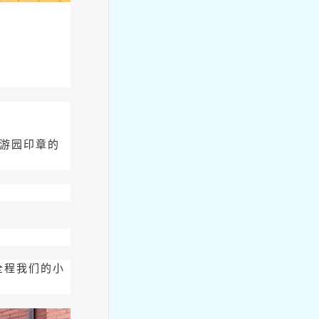
慧玩课程 | 制“皂”快乐——无
患子的奇妙邂逅
枚游园印章的
全程我们的小
【慧智教师】周晓曼：让童年
在无界探索中自然生长