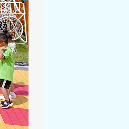
慧智教师 | 名师领航促均衡 教
学共研助成长
【慧智教师】陈晓荣：慢守幼
教，时光里的自然成长