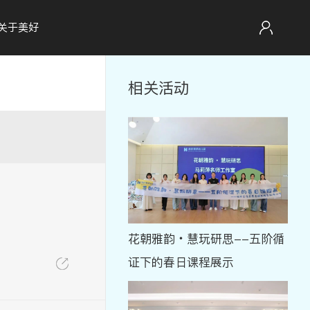
关于美好
相关活动
！
花朝雅韵・慧玩研思--五阶循
证下的春日课程展示