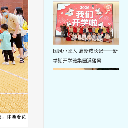
国风小匠人 启新成长记——新
学期开学雅集圆满落幕
宴，伴随着花
岁启新元 稚语传福——美好慧