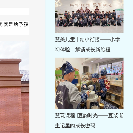
务就是给予孩
慧美儿童 | 幼小衔接——小学
初体验，解锁成长新旅程
慧玩课程 |豆韵时光——豆浆诞
生记里的成长密码