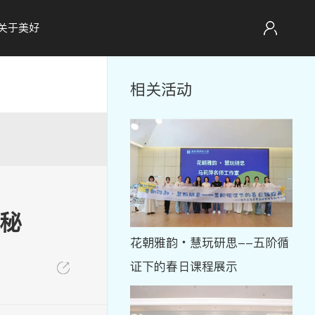
关于美好
相关活动
奥秘
花朝雅韵・慧玩研思--五阶循
证下的春日课程展示