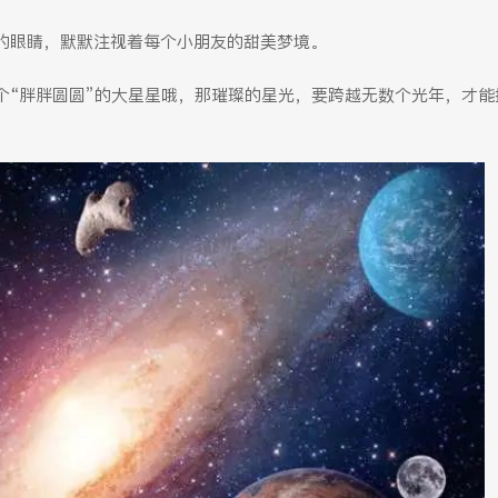
的眼睛，默默注视着每个小朋友的甜美梦境。
个“胖胖圆圆”的大星星哦，那璀璨的星光，要跨越无数个光年，才能