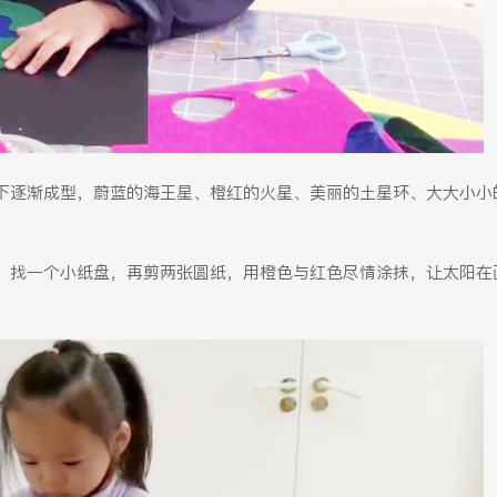
下逐渐成型，蔚蓝的海王星、橙红的火星、美丽的土星环、大大小小
。找一个小纸盘，再剪两张圆纸，用橙色与红色尽情涂抹，让太阳在