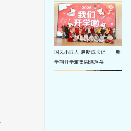
国风小匠人 启新成长记——新
学期开学雅集圆满落幕
岁启新元 稚语传福——美好慧
。