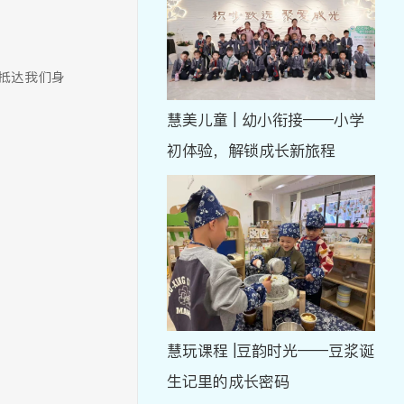
抵达我们身
慧美儿童 | 幼小衔接——小学
初体验，解锁成长新旅程
慧玩课程 |豆韵时光——豆浆诞
生记里的成长密码