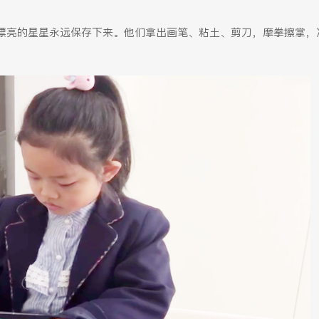
漂亮的星星永远保存下来。他们拿出画笔、粘土、剪刀，摩拳擦掌，