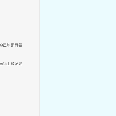
慧玩课程 | 制“皂”快乐——无
的星球都有着
患子的奇妙邂逅
画纸上散发光
【慧智教师】周晓曼：让童年
在无界探索中自然生长