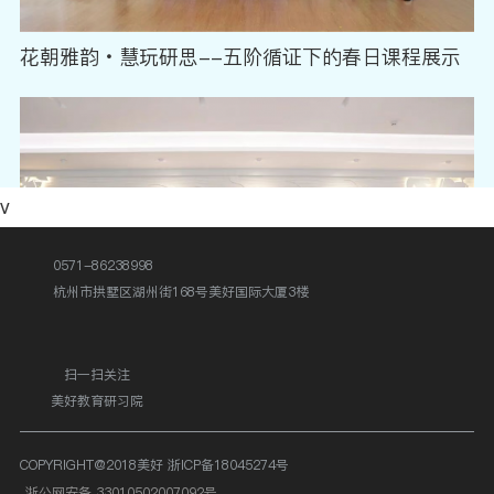
花朝雅韵・慧玩研思--五阶循证下的春日课程展示
v
0571-86238998
杭州市拱墅区湖州街168号美好国际大厦3楼
扫一扫关注
美好教育研习院
慧美儿童 | 幼小衔接——小学初体验，解锁成长新旅
程
COPYRIGHT@2018美好
浙ICP备18045274号
浙公网安备 33010502007092号