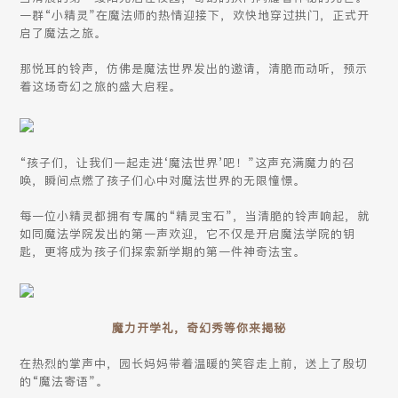
一群“小精灵”在魔法师的热情迎接下，欢快地穿过拱门，正式开
启了魔法之旅。
那悦耳的铃声，仿佛是魔法世界发出的邀请，清脆而动听，预示
着这场奇幻之旅的盛大启程。
“孩子们，让我们一起走进‘魔法世界’吧！”这声充满魔力的召
唤，瞬间点燃了孩子们心中对魔法世界的无限憧憬。
每一位小精灵都拥有专属的“精灵宝石”，当清脆的铃声响起，就
如同魔法学院发出的第一声欢迎，它不仅是开启魔法学院的钥
匙，更将成为孩子们探索新学期的第一件神奇法宝。
魔力开学礼，奇幻秀等你来揭秘
在热烈的掌声中，园长妈妈带着温暖的笑容走上前，送上了殷切
的“魔法寄语”。