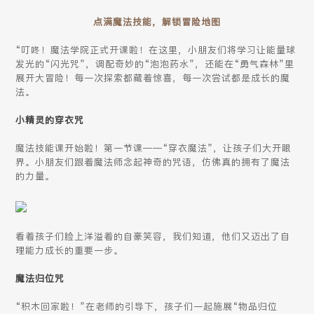
点满魔法技能，解锁冒险地图
“叮咚！魔法学院正式开课啦！在这里，小朋友们将学习让能量球
发光的“闪光咒”，调配奇妙的“泡泡药水”，还能在“勇气森林”里
展开大冒险！每一次探索都藏着惊喜，每一次尝试都是成长的魔
法。
小精灵的穿衣咒
魔法技能课开始啦！第一节课——“穿衣魔法”，让孩子们大开眼
界。小朋友们跟着魔法师念起神奇的咒语，仿佛真的拥有了魔法
的力量。
看着孩子们脸上洋溢着的自豪笑容，我们知道，他们又迈出了自
理能力成长的重要一步。
魔法归位咒
“积木回家啦！”在老师的引导下，孩子们一起施展“物品归位